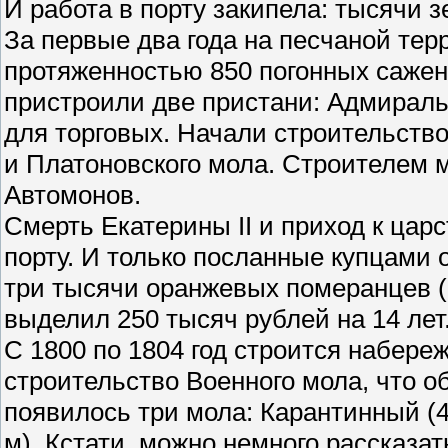
И работа в порту закипела: тысячи 
За первые два года на песчаной те
протяженностью 850 погонных сажене
пристроили две пристани: Адмираль
для торговых. Начали строительство
и Платоновского мола. Строителем 
Автомонов.
Смерть Екатерины II и приход к цар
порту. И только посланные купцами о
три тысячи оранжевых померанцев (г
выделил 250 тысяч рублей на 14 лет
С 1800 по 1804 год строится набере
строительство Военного мола, что о
появилось три мола: Карантинный (4
м). Кстати, можно немного рассказат