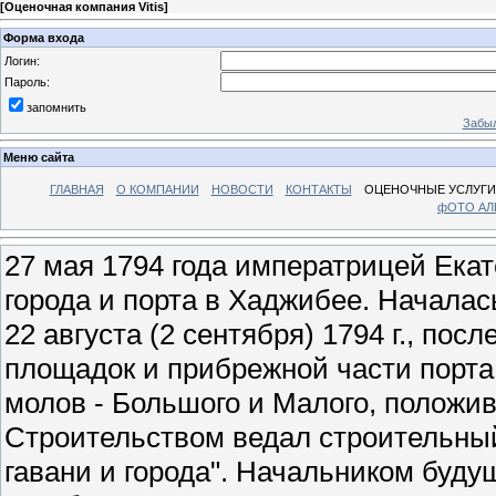
[
Оценочная компания Vitis
]
Форма входа
Логин:
Пароль:
запомнить
Забыл
Меню сайта
ГЛАВНАЯ
О КОМПАНИИ
НОВОСТИ
КОНТАКТЫ
ОЦЕНОЧНЫЕ УСЛУГИ
фОТО А
27 мая 1794 года императрицей Екат
города и порта в Хаджибее. Началас
22 августа (2 сентября) 1794 г., по
площадок и прибрежной части порта
молов - Большого и Малого, положи
Строительством ведал строительный
гавани и города". Начальником буд