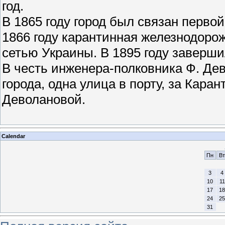
год.
В 1865 году город был связан первой
1866 году карантинная железнодорож
сетью Украины. В 1895 году заверши
В честь инженера-полковника Ф. Дев
города, одна улица в порту, за Кара
Деволановой.
Calendar
Пн
Вт
3
4
10
11
17
18
24
25
31