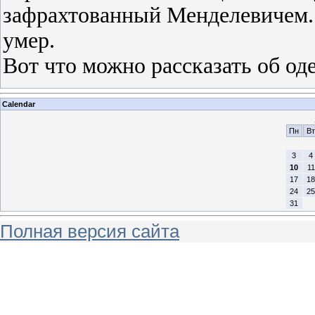
зафрахтованный Менделевичем. О
умер.
Вот что можно рассказать об од
Calendar
Пн
Вт
3
4
10
11
17
18
24
25
31
Полная версия сайта