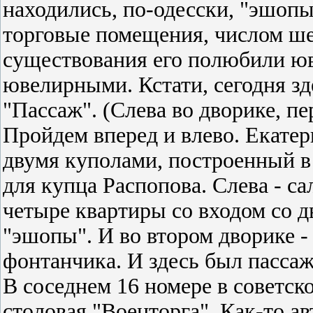
находились, по-одесски, "эшопы"
торговые помещения, числом шес
существования его полюбили ю
ювелирными. Кстати, сегодня з
"Пассаж". (Слева во дворике, п
Пройдем вперед и влево. Екатер
двумя куполами, построенный в
для купца Распопова. Слева - са
четыре квартиры со входом со д
"эшопы". И во втором дворике 
фонтанчика. И здесь был пассаж
В соседнем 16 номере в советск
столовая "Военторга". Как-то а