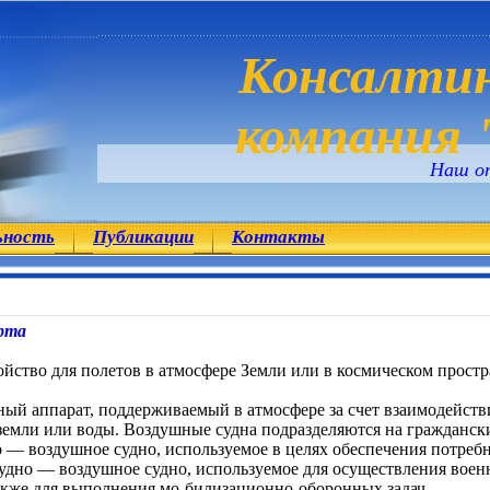
Консалтин
компания "
Наш о
ьность
Публикации
Контакты
орта
йство для полетов в атмосфере Земли или в космическом прост
ый аппарат, поддерживаемый в атмосфере за счет взаимодействия
емли или воды. Воздушные судна подразделяются на граждански
 — воздушное судно, используемое в целях обеспечения потреб
удно — воздушное судно, используемое для осуществления воен
также для выполнения мо-билизационно-оборонных задач.