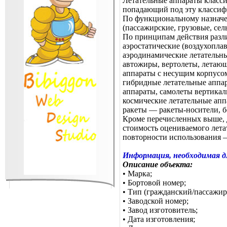
Летательные аппараты класс
попадающий под эту классиф
По функциональному назначен
(пассажирские, грузовые, сел
По принципам действия разл
аэростатические (воздухопла
аэродинамические летательны
автожиры, вертолеты, летающ
аппараты с несущим корпусо
гибридные летательные аппар
аппараты, самолеты вертикал
космические летательные апп
ракеты — ракеты-носители, бо
Кроме перечисленных выше, д
стоимость оцениваемого лета
повторности использования —
Информация, необходимая дл
Описание объекта:
• Марка;
• Бортовой номер;
• Тип (гражданский/пассажир
• Заводской номер;
• Завод изготовитель;
• Дата изготовления;