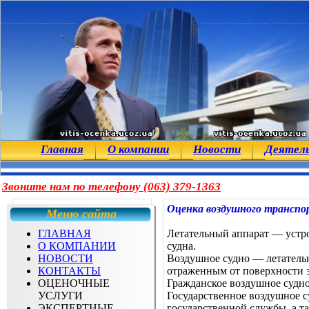
Главная
О компании
Новости
Деятел
Звоните нам по телефону (063) 379-1363
Оценка воздушного трансп
Меню сайта
ГЛАВНАЯ
Летательный аппарат — устро
О КОМПАНИИ
судна.
НОВОСТИ
Воздушное судно — летательн
КОНТАКТЫ
отраженным от поверхности з
ОЦЕНОЧНЫЕ
Гражданское воздушное судно
УСЛУГИ
Государственное воздушное с
ЭКСПЕРТНЫЕ
государственной службы, а 