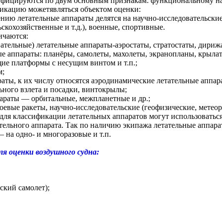
ифицируются по двум основным признакам: функциональному на
икацию можетявляться объектом оценки:
ию летательные аппараты делятся на научно-исследовательские
ьскохозяйственные и т.д.), военные, спортивные.
ичаются:
вательные) летательные аппараты-аэростаты, стратостаты, дири
е аппараты: планёры, самолеты, махолеты, экранопланы, крылат
ие платформы с несущим винтом и т.п.;
м;
аты, к их числу относятся аэродинамические летательные аппар
ьного взлета и посадки, винтокрылы;
араты — орбитальные, межпланетные и др.;
евые ракеты, научно-исследовательские (геофизические, метеоро
ля классификации летательных аппаратов могут использоватьс
тельного аппарата. Так по наличию экипажа летательные аппара
 на одно- и многоразовые и т.п.
я оценки воздушного судна:
ский самолет);