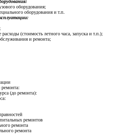
борудования:
узового оборудования;
ециального оборудования и т.п.
ксплуатации:
;
расходы (стоимость летного часа, запуска и т.п.);
обслуживания и ремонта;
тации
 ремонта:
рса (до ремонта):
са:
правностей
апитальных ремонтов
ьного ремонта
ального ремонта