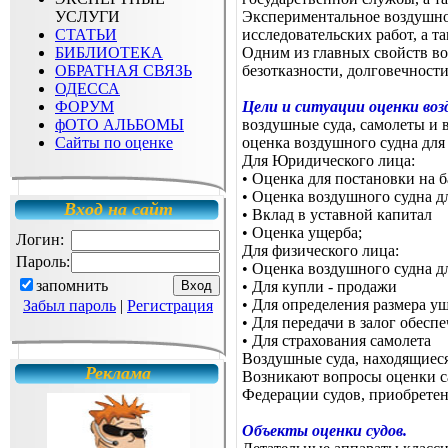
УСЛУГИ
Экспериментальное воздушное
СТАТЬИ
исследовательских работ, а 
БИБЛИОТЕКА
Одним из главных свойств во
ОБРАТНАЯ СВЯЗЬ
безотказности, долговечност
ОДЕССА
ФОРУМ
Цели и ситуации оценки воз
фОТО АЛЬБОМЫ
воздушные суда, самолеты и 
Сайты по оценке
оценка воздушного судна для
Для Юридического лица:
• Оценка для постановки на 
• Оценка воздушного судна д
Вход на сайт
• Вклад в уставной капитал
• Оценка ущерба;
Логин:
Для физического лица:
Пароль:
• Оценка воздушного судна д
запомнить
• Для купли - продажи
• Для определения размера у
Забыл пароль
|
Регистрация
• Для передачи в залог обесп
• Для страхования самолета
Воздушные суда, находящиеся
Реклама
Возникают вопросы оценки с
Федерации судов, приобрете
Объекты оценки судов.