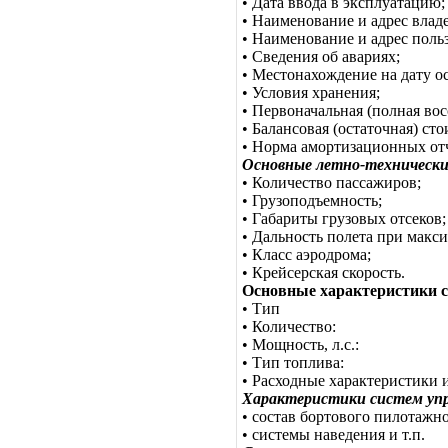
• Дата ввода в эксплуатацию;
• Наименование и адрес влад
• Наименование и адрес пользо
• Сведения об авариях;
• Местонахождение на дату о
• Условия хранения;
• Первоначальная (полная вос
• Балансовая (остаточная) сто
• Норма амортизационных от
Основные летно-технически
• Количество пассажиров;
• Грузоподъемность;
• Габариты грузовых отсеков;
• Дальность полета при макс
• Класс аэродрома;
• Крейсерская скорость.
Основные характеристики с
• Тип
• Количество:
• Мощность, л.с.:
• Тип топлива:
• Расходные характеристики и
Характеристики систем упр
• состав бортового пилотажн
• системы наведения и т.п.