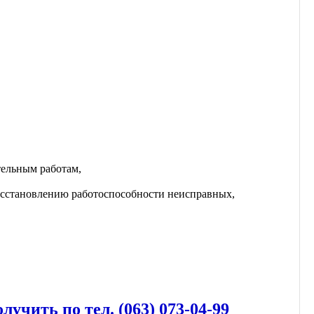
тельным работам,
осстановлению работоспособности неисправных,
лучить по тел. (063) 073-04-99