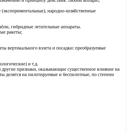
значению и принципу действия. Любой аппарат,
 (экспериментальные), народно-хозяйственные
жабли, гибридные летательные аппараты.
ые ракеты;
аты вертикального взлета и посадки: преобразуемые
логические) и т.д.
я другие признаки, оказывающие существенное влияние на
ты делятся на пилотируемые и беспилотные, по степени