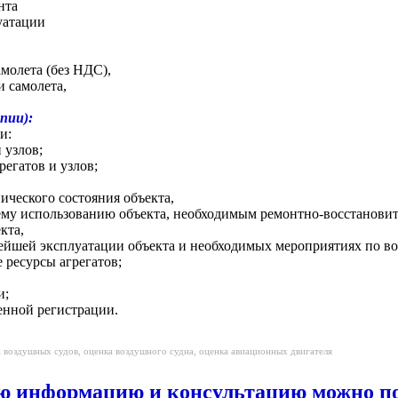
нта
уатации
молета (без НДС),
и самолета,
пии):
и:
 узлов;
регатов и узлов;
ического состояния объекта,
ему использованию объекта, необходимым ремонтно-восстанови
кта,
нейшей эксплуатации объекта и необходимых мероприятиях по в
ресурсы агрегатов;
и;
венной регистрации.
а воздушных судов, оценка воздушного судна, оценка авиационных двигателя
ю информацию и консультацию можно
по