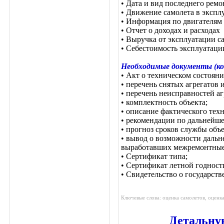
• Дата и вид последнего ремо
• Движение самолета в экспл
• Информация по двигателям
• Отчет о доходах и расходах
• Выручка от эксплуатации са
• Себестоимость эксплуатаци
Необходимые документы (ко
• Акт о техническом состояни
• перечень снятых агрегатов и
• перечень неисправностей аг
• комплектность объекта;
• описание фактического техн
• рекомендации по дальнейш
• прогноз сроков службы объе
• вывод о возможности даль
выработавших межремонтные 
• Сертификат типа;
• Сертификат летной годност
• Свидетельство о государст
Ключевые слова: оценка самолетов, оценк
Детальну