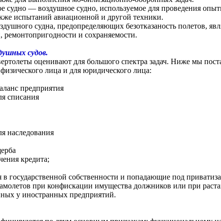
 судно — воздушное судно, используемое для проведения опыт
также испытаний авиационной и другой техники.
здушного судна, предопределяющих безотказаность полетов, явля
и, ремонтопригодности и сохраняемости.
душных судов.
вертолеты оценивают для большого спектра задач. Ниже мы поста
 физического лица и для юридического лица:
баланс предприятия
ля списания
ля наследования
щерба
ечения кредита;
 в государственной собственности и попадающие под приватиз
амолетов при конфискации имущества должников или при раст
нных у иностранных предприятий.