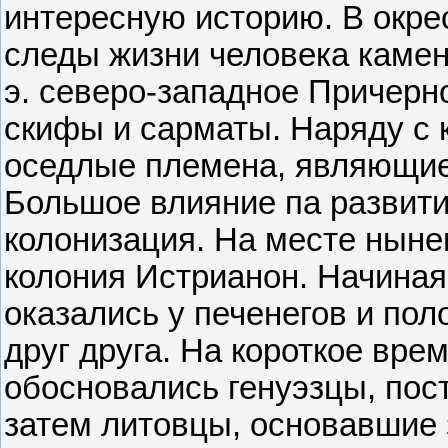
интересную историю. В окре
следы жизни человека каменн
э. северо-западное Причер
скифы и сарматы. Наряду с 
оседлые племена, являющие
Большое влияние па развити
колонизация. На месте нын
колония Истрианон. Начиная 
оказались у печенегов и по
друг друга. На короткое время
обосновались генуэзцы, пос
затем литовцы, основавшие 