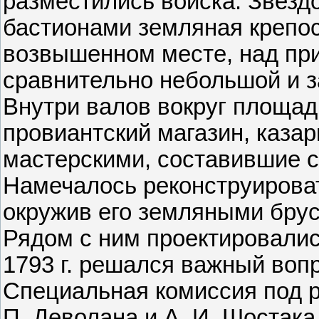
разместились войска. Звезд
бастионами земляная крепос
возвышенном месте, над п
сравнительно небольшой и з
Внутри валов вокруг площад
провиантский магазин, каза
мастерскими, составившие 
Намечалось реконструироват
окружив его земляными брус
Рядом с ним проектировалис
1793 г. решался важный вопр
Специальная комиссия под р
П. Деволана и А. И. Шостак