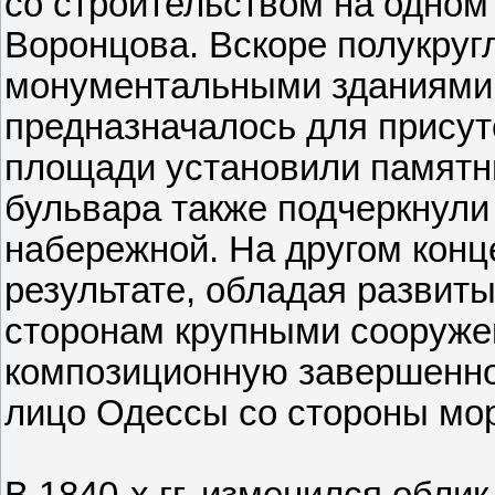
со строительством на одном
Воронцова. Вскоре полукру
монументальными зданиями,
предназначалось для присут
площади установили памятн
бульвара также под­черкнули
набережной. На другом конц
результате, обладая развит
сторонам крупными сооруже
композиционную завершенно
лицо Одессы со стороны мо
В 1840-х гг. изменился облик