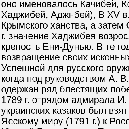
оно именовалось Качибей, К
Хаджибей, Аджнбей), В XV в
Крымского ханства, а затем
г. значение Хаджибея возрос
крепость Ени-Дунью. В те го
возвращение своих исконных
Успешной для русского оруж
когда под руководством А. В
одер­жан ряд блестящих поб
1789 г. отрядом адмирала И
украинских казаков был взят
Ясскому миру (1791 г.) к Ро