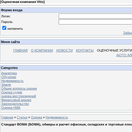
[
Оценочная компания Vitis
]
Форма входа
Логин:
Пароль:
запомнить
Забыл
Меню сайта
ГЛАВНАЯ
О КОМПАНИИ
НОВОСТИ
КОНТАКТЫ
ОЦЕНОЧНЫЕ УСЛУГИ
фОТО А
Categories
Аналитика
Обучение
Недвижимость
Земля
Общие вопросы оценки
Оценка судов
оценка месторождений
Финансовый анализ
Законодательство
Оценка НМА
Главная
»
Статьи
»
Оценка
»
Недвижимость
Стандарт BOMA (БОМА), обмеры и расчет офисных, складских и торговых пло