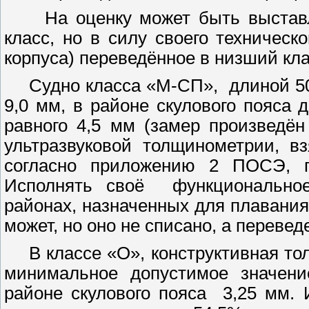
На оценку может быть выстав
класс, но в силу своего техническ
корпуса) переведённое в низший кла
Судно класса «М-СП»,
длиной
5
9,0 мм
, в районе скулового пояса 
равного
4,5 мм
(замер произведён 
ультразвуковой толщинометрии, в
согласно приложению 2 ПОСЭ, п
Исполнять своё
функционально
районах, назначенных для плавания
может, но оно не списано, а перевед
В классе «О», конструктивная то
минимальное допустимое значен
районе скулового пояса
3,25 мм
. 