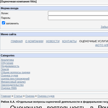
[
Оценочная компания Vitis
]
Форма входа
Логин:
Пароль:
запомнить
Забыл
Меню сайта
ГЛАВНАЯ
О КОМПАНИИ
НОВОСТИ
КОНТАКТЫ
ОЦЕНОЧНЫЕ УСЛУГИ
фОТО А
Categories
Аналитика
Обучение
Недвижимость
Земля
Общие вопросы оценки
Оценка судов
оценка месторождений
Финансовый анализ
Законодательство
Оценка НМА
Главная
»
Статьи
»
Оценка
»
Оценка судов
Рябов А.А. «Отдельные вопросы оценочной деятельности в федеральном гос
О
ценочная деятельность в Ре